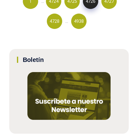
…
1
4724
4725
4726
4727
…
4728
4938
Boletín