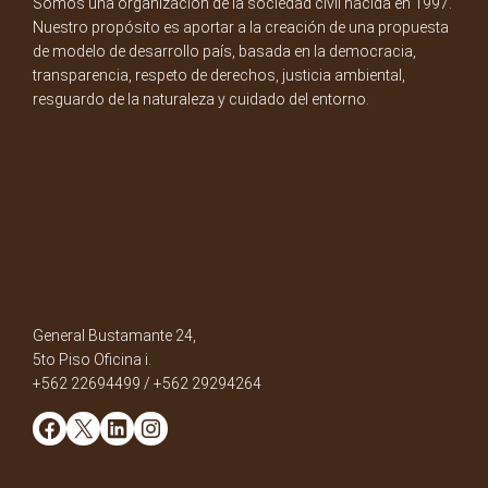
Somos una organización de la sociedad civil nacida en 1997.
Nuestro propósito es aportar a la creación de una propuesta
de modelo de desarrollo país, basada en la democracia,
transparencia, respeto de derechos, justicia ambiental,
resguardo de la naturaleza y cuidado del entorno.
General Bustamante 24,
5to Piso Oficina i.
+562 22694499 / +562 29294264