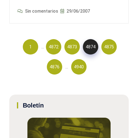
Sin comentarios
29/06/2007
…
1
4872
4873
4874
4875
…
4876
4940
Boletín