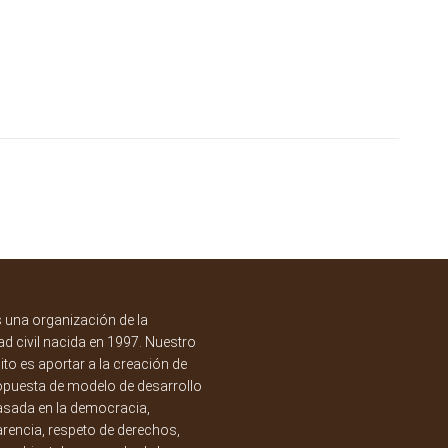
una organización de la
d civil nacida en 1997. Nuestro
to es aportar a la creación de
opuesta de modelo de desarrollo
asada en la democracia,
rencia, respeto de derechos,