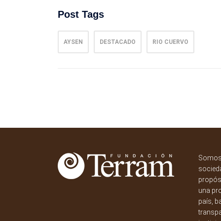
Post Tags
AYSEN
DESTACADO
RIO CUERVO
Somos 
socieda
propósi
una pr
país, b
transpa