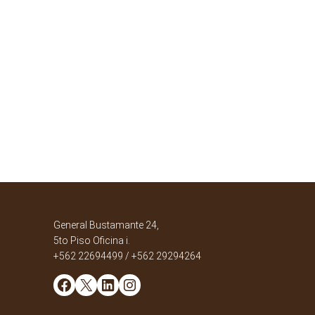
General Bustamante 24,
5to Piso Oficina i.
+562 22694499 / +562 29294264