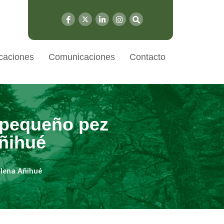
caciones
Comunicaciones
Contacto
 pequeño pez
Añihué
alena Añihué