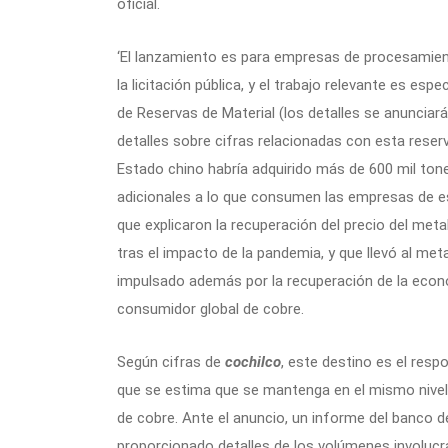
oficial.
‘El lanzamiento es para empresas de procesamien
la licitación pública, y el trabajo relevante es es
de Reservas de Material (los detalles se anunciará
detalles sobre cifras relacionadas con esta reserv
Estado chino habría adquirido más de 600 mil to
adicionales a lo que consumen las empresas de es
que explicaron la recuperación del precio del met
tras el impacto de la pandemia, y que llevó al metal
impulsado además por la recuperación de la economí
consumidor global de cobre.
Según cifras de
cochilco
, este destino es el resp
que se estima que se mantenga en el mismo nivel
de cobre. Ante el anuncio, un informe del banco d
proporcionado detalles de los volúmenes involuc