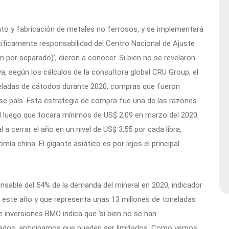
to y fabricación de metales no ferrosos, y se implementará
pecíficamente responsabilidad del Centro Nacional de Ajuste
n por separado)’, dieron a conocer. Si bien no se revelaron
a, según los cálculos de la consultora global CRU Group, el
neladas de cátodos durante 2020, compras que fueron
e país. Esta estrategia de compra fue una de las razones
al luego que tocara mínimos de US$ 2,09 en marzo del 2020,
 a cerrar el año en un nivel de US$ 3,55 por cada libra,
a china. El gigante asiático es por lejos el principal
onsable del 54% de la demanda del mineral en 2020, indicador
 este año y que representa unas 13 millones de toneladas
e inversiones BMO indica que ‘si bien no se han
rados, anticipamos que pueden ser limitados. Como vemos