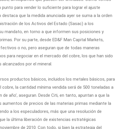
punto para vender lo suficiente para lograr el ajuste
o destaca que la medida anunciada ayer se suma a la orden
nistración de los Activos del Estado (Sasac) a los
su mandato, en torno a que informen sus posiciones y
 primas. Por su parte, desde ED&F Man Capital Markets,
efectivos o no, pero aseguran que de todas maneras
inos para negociar en el mercado del cobre, los que han sido
s alcanzados por el mineral.
ersos productos básicos, incluidos los metales básicos, para
del cobre, la cantidad mínima vendida será de 500 toneladas a
 de año’, aseguran. Desde Citi, en tanto, apuntan a que la
s aumentos de precios de las materias primas mediante la
iendo a los especuladores, más que una resolución de
ue la última liberación de existencias estratégicas
noviembre de 2010. Con todo, si bien la estrategia del