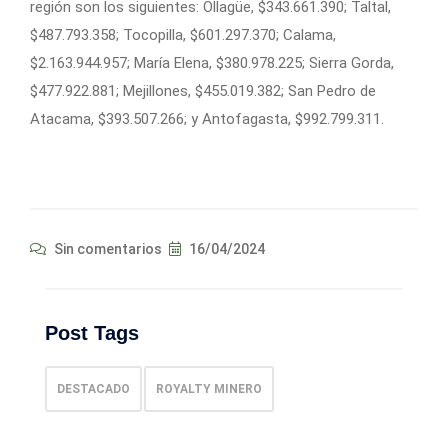
región son los siguientes: Ollagüe, $343.661.390; Taltal,
$487.793.358; Tocopilla, $601.297.370; Calama,
$2.163.944.957; María Elena, $380.978.225; Sierra Gorda,
$477.922.881; Mejillones, $455.019.382; San Pedro de
Atacama, $393.507.266; y Antofagasta, $992.799.311.
Sin comentarios
16/04/2024
Post Tags
DESTACADO
ROYALTY MINERO