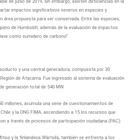
le de junio de 2019, sin embargo, existen deficiencias en la
cartar impactos significativos severos en especies y
n área propuesta para ser conservada. Entre las especies,
ingüino de Humboldt, además de la evaluación de impactos
clave como sumidero de carbono”.
soducto y una central generadora, compuesta por 30
 Región de Atacama. Fue ingresado al sistema de evaluación
de generación total de 540 MW.
650 millones, acumula una serie de cuestionamientos de
hile y la ONG FIMA, ascendiendo a 15 los recursos que
eron a través de procesos de participación ciudadana (PAC).
itsui y la finlandesa Wärtsilä, también se enfrenta a los