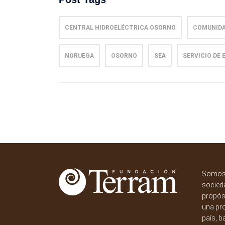
CENTRAL HIDROELÉCTRICA OSORNO
COMUNIDA
NORUEGA
OSORNO
SEA
SERVICIO DE
Somos 
socieda
propósi
una pr
país, b