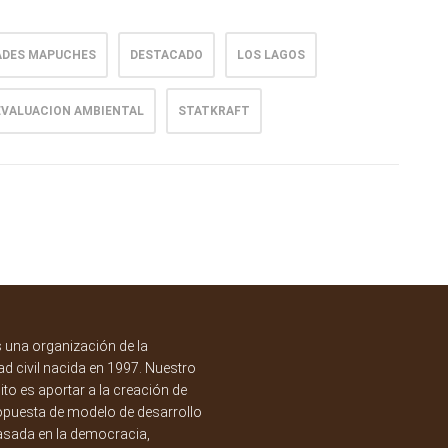
DES MAPUCHES
DESTACADO
LOS LAGOS
 EVALUACION AMBIENTAL
STATKRAFT
una organización de la
d civil nacida en 1997. Nuestro
to es aportar a la creación de
opuesta de modelo de desarrollo
asada en la democracia,