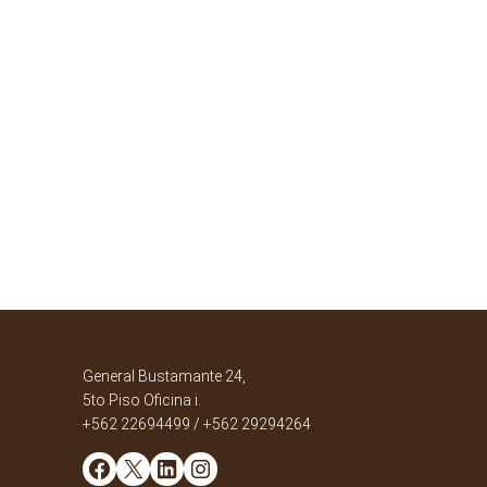
General Bustamante 24,
5to Piso Oficina i.
+562 22694499 / +562 29294264