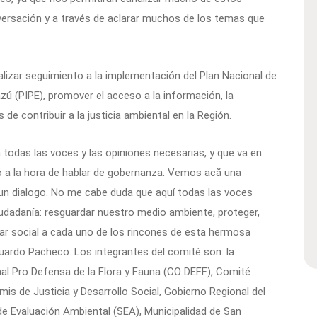
onversación y a través de aclarar muchos de los temas que
ealizar seguimiento a la implementación del Plan Nacional de
ú (PIPE), promover el acceso a la información, la
de contribuir a la justicia ambiental en la Región.
odas las voces y las opiniones necesarias, y que va en
ío a la hora de hablar de gobernanza. Vemos acă una
n dialogo. No me cabe duda que aquí todas las voces
ciudadanía: resguardar nuestro medio ambiente, proteger,
star social a cada uno de los rincones de esta hermosa
Eduardo Pacheco. Los integrantes del comité son: la
al Pro Defensa de la Flora y Fauna (CO DEFF), Comité
 de Justicia y Desarrollo Social, Gobierno Regional del
 de Evaluación Ambiental (SEA), Municipalidad de San