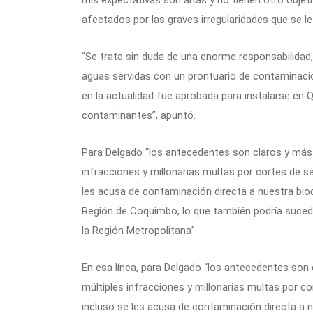
mis expectativas son altas y no tienen otro obje
afectados por las graves irregularidades que se l
“Se trata sin duda de una enorme responsabilida
aguas servidas con un prontuario de contaminación
en la actualidad fue aprobada para instalarse en Q
contaminantes”, apuntó.
Para Delgado “los antecedentes son claros y más 
infracciones y millonarias multas por cortes de ser
les acusa de contaminación directa a nuestra biod
Región de Coquimbo, lo que también podría sucede
la Región Metropolitana”.
En esa línea, para Delgado “los antecedentes son
múltiples infracciones y millonarias multas por cor
incluso se les acusa de contaminación directa a 