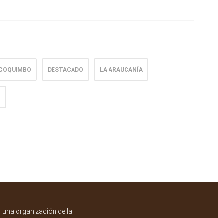
COQUIMBO
DESTACADO
LA ARAUCANÍA
O
una organización de la