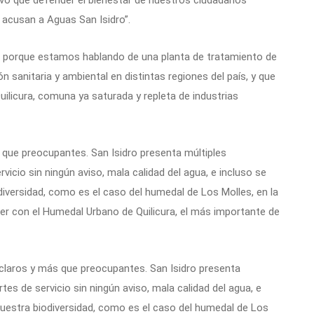
tivo que defender el bienestar de nuestros ciudadanos
e acusan a Aguas San Isidro”.
d, porque estamos hablando de una planta de tratamiento de
 sanitaria y ambiental en distintas regiones del país, y que
uilicura, comuna ya saturada y repleta de industrias
que preocupantes. San Isidro presenta múltiples
vicio sin ningún aviso, mala calidad del agua, e incluso se
iversidad, como es el caso del humedal de Los Molles, en la
r con el Humedal Urbano de Quilicura, el más importante de
 claros y más que preocupantes. San Isidro presenta
tes de servicio sin ningún aviso, mala calidad del agua, e
nuestra biodiversidad, como es el caso del humedal de Los