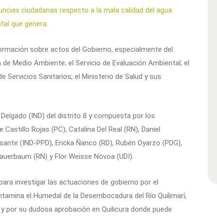
uncias ciudadanas respecto a la mala calidad del agua
tal que genera
.
formación sobre actos del Gobierno, especialmente del
 de Medio Ambiente; el Servicio de Evaluación Ambiental; el
e Servicios Sanitarios; el Ministerio de Salud y sus
a Delgado (IND) del distrito 8 y compuesta por los
 Castillo Rojas (PC), Catalina Del Real (RN), Daniel
sante (IND-PPD), Ericka Ñanco (RD), Rubén Oyarzo (PDG),
 Sauerbaum (RN) y Flor Weisse Novoa (UDI).
para investigar las actuaciones de gobierno por el
ntamina el Humedal de la Desembocadura del Río Quilimarí,
n y por su dudosa aprobación en Quilicura donde puede