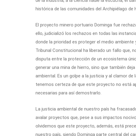
de la industria, a la ciencia nadie la escucha, el 
histórica de las comunidades del Archipiélago de
El proyecto minero portuario Dominga fue rechaz
ello, judicializó los rechazos en todas las instanc
donde la prioridad es proteger el medio ambiente y
Tribunal Constitucional ha liberado un fallo que,
disputa entre la protección de un ecosistema úni
generar una mina de hierro, sino que también deja e
ambiental. Es un golpe a la justicia y al clamor d
tenemos certeza de que este proyecto no está apr
necesarias para así demostrarlo.
La justicia ambiental de nuestro país ha fracasad
avalar proyectos que, pese a sus impactos nocivos
olvidemos que este proyecto, además, está preced
nuestro país, siendo Dominga parte central del ca