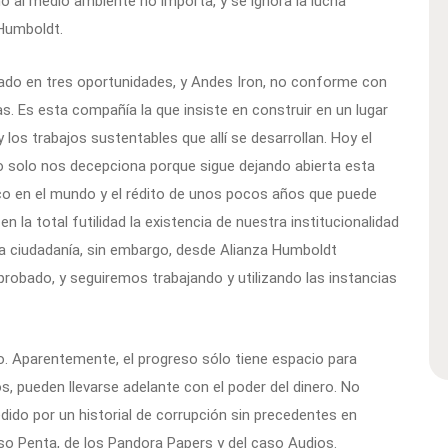
daño al medio ambiente no importa, y se ignora la lucha
 Humboldt.
ado en tres oportunidades, y Andes Iron, no conforme con
ias. Es esta compañía la que insiste en construir en un lugar
 los trabajos sustentables que allí se desarrollan. Hoy el
 no solo nos decepciona porque sigue dejando abierta esta
co en el mundo y el rédito de unos pocos años que puede
n la total futilidad la existencia de nuestra institucionalidad
e la ciudadanía, sin embargo, desde Alianza Humboldt
obado, y seguiremos trabajando y utilizando las instancias
o. Aparentemente, el progreso sólo tiene espacio para
, pueden llevarse adelante con el poder del dinero. No
ido por un historial de corrupción sin precedentes en
so Penta, de los Pandora Papers y del caso Audios.