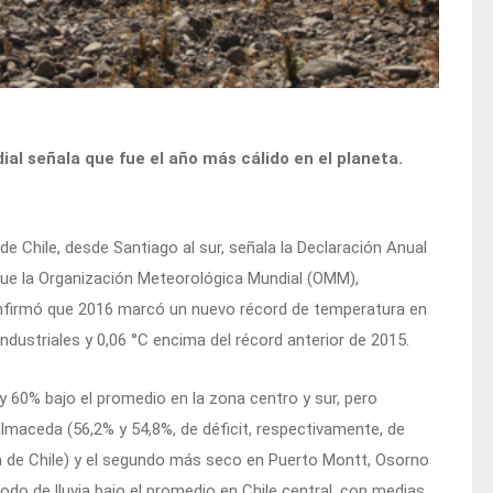
l señala que fue el año más cálido en el planeta.
 Chile, desde Santiago al sur, señala la Declaración Anual
que la Organización Meteorológica Mundial (OMM),
confirmó que 2016 marcó un nuevo récord de temperatura en
industriales y 0,06 °C encima del récord anterior de 2015.
y 60% bajo el promedio en la zona centro y sur, pero
maceda (56,2% y 54,8%, de déficit, respectivamente, de
a de Chile) y el segundo más seco en Puerto Montt, Osorno
odo de lluvia bajo el promedio en Chile central, con medias