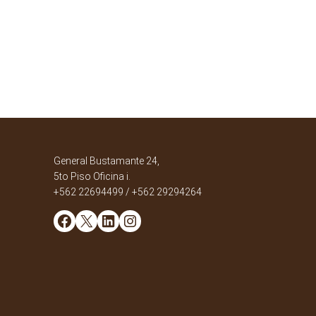
General Bustamante 24,
5to Piso Oficina i.
+562 22694499 / +562 29294264