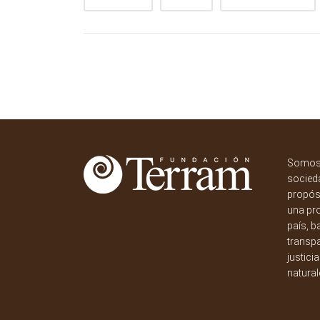
Somos 
socieda
propósi
una pr
país, b
transpa
justici
natural