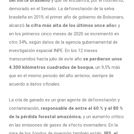
del norte brasileño
y que se encuentra, por el momento,
demorado en el Senado. La deforestación de la selva
brasileña en 2019, el primer año de gobierno de Bolsonaro,
alcanzó
la cifra más alta de los últimos once año
s y
en los primeros cinco meses de 2020 se incrementó en
otro 34%, según datos de la agencia gubernamental de
investigación espacial INPE. En los 12 meses
transcurridos hasta julio de este año
se perdieron unos
4.300 kilómetros cuadrados de bosque
, un 9,5% más
que en el mismo periodo del año anterior, siempre de
acuerdo a datos oficiales.
La cría de ganado es un gran agente de deforestación y
contaminación,
responsable de entre el 60 % y el 80 %
de la pérdida forestal amazónica
, y un aumento crítico
en las emisiones de gases de efecto invernadero. En la
mira de los fondos de inversión también están
JBS, el