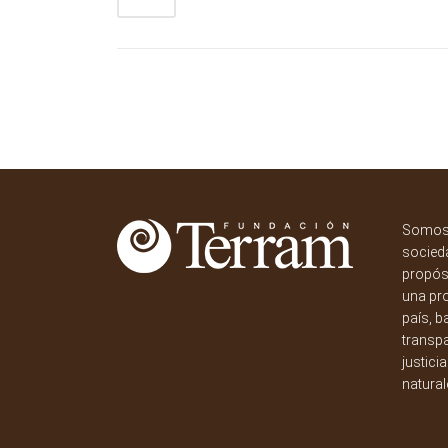
Somos 
socieda
propósi
una pr
país, b
transpa
justici
natural