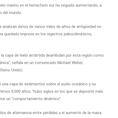
 hielo marino en el hemisferio sur ha seguido aumentando, a
to del mundo.
 analizan datos de varios miles de años de antigüedad no
 ha quedado impresa en los registros paleoclimáticos,
 la capa de hielo antártida deambulan por esta región como
ánica”, señala en un comunicado Michael Weber,
(Reino Unido).
n una capa de sedimentos sobre el suelo oceánico y su
ltimos 8.000 años, “hubo siglos en los que se depositó más
iene un “comportamiento dinámico”.
dos de alternancia entre pérdidas y el aumento de la masa