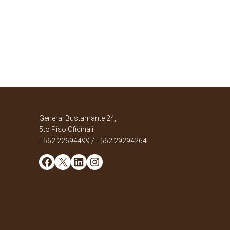
General Bustamante 24,
5to Piso Oficina i.
+562 22694499 / +562 29294264