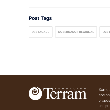
Post Tags
DESTACADO
GOBERNADOR REGIONAL
LOS 
Somos 
socieda
propósi
una pr