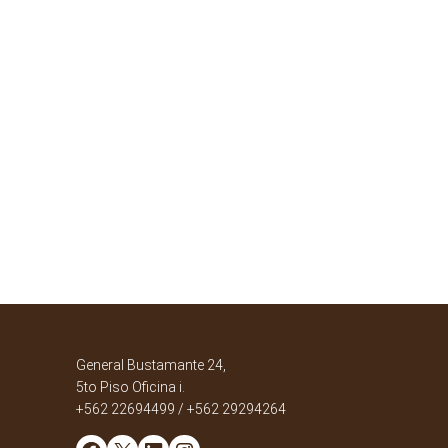
General Bustamante 24,
5to Piso Oficina i.
+562 22694499 / +562 29294264