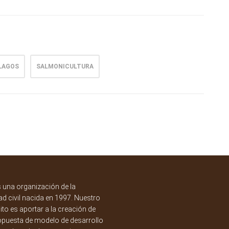
LAGOS
SALMONICULTURA
una organización de la
d civil nacida en 1997. Nuestro
to es aportar a la creación de
opuesta de modelo de desarrollo