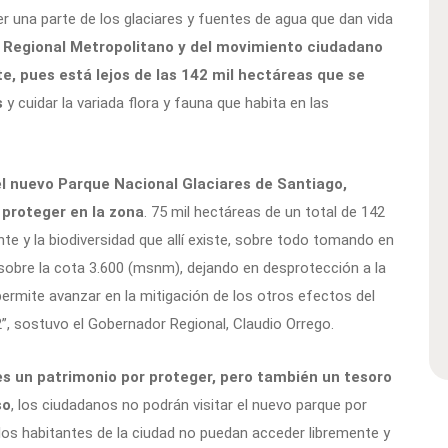
er una parte de los glaciares y fuentes de agua que dan vida
no Regional Metropolitano y del movimiento ciudadano
e, pues está lejos de las 142 mil hectáreas que se
s
y cuidar la variada flora y fauna que habita en las
el nuevo Parque Nacional Glaciares de Santiago,
 proteger en la zona
. 75 mil hectáreas de un total de 142
te y la biodiversidad que allí existe, sobre todo tomando en
sobre la cota 3.600 (msnm), dejando en desprotección a la
permite avanzar en la mitigación de los otros efectos del
”, sostuvo el Gobernador Regional, Claudio Orrego.
es un patrimonio por proteger, pero también un tesoro
so
, los ciudadanos no podrán visitar el nuevo parque por
 los habitantes de la ciudad no puedan acceder libremente y