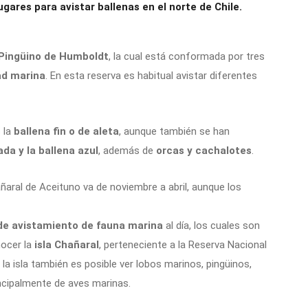
gares para avistar ballenas en el norte de Chile.
 Pingüino de Humboldt
, la cual está conformada por tres
ad marina
. En esta reserva es habitual avistar diferentes
 la
ballena fin o de aleta
, aunque también se han
da y la ballena azul
, además de
orcas y cachalotes
.
aral de Aceituno va de noviembre a abril, aunque los
de avistamiento de fauna marina
al día, los cuales son
nocer la
isla Chañaral
, perteneciente a la Reserva Nacional
la isla también es posible ver lobos marinos, pingüinos,
incipalmente de aves marinas.