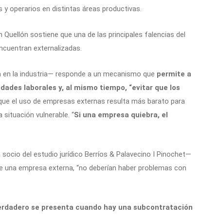
 y operarios en distintas áreas productivas.
 Quellón sostiene que una de las principales falencias del
ncuentran externalizadas.
va en la industria— responde a un mecanismo que
permite a
ades laborales y, al mismo tiempo, “evitar que los
que el uso de empresas externas resulta más barato para
 situación vulnerable. “
Si una empresa quiebra, el
socio del estudio jurídico Berríos & Palavecino I Pinochet—
te una empresa externa, “no deberían haber problemas con
erdadero se presenta cuando hay una subcontratación