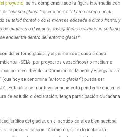
del proyecto
, se ha complementado la figura intermedia con
n de “
cuenca glaciar
” quedó como “
el área comprendida
sde su talud frontal o de la morrena adosada a dicho frente, y
a de cumbres o divisorias topográficas o divisorias de hielo,
 se encuentra dentro del entorno glaciar
”.
ión del entorno glaciar y el permafrost: caso a caso
mbiental -SEIA- por proyectos específicos) o mediante
 excepciones. Desde la Comisión de Minería y Energía salió
” (que hoy se denomina “
entorno glaciar
”) pueda ser
do
”. Esta idea se mantuvo, aunque está pendiente que en el
igura de estudio o declaración, tenga participación ciudadana
d jurídica del glaciar, en el sentido de si es bien nacional
rá la próxima sesión. Asimismo, el texto incluirá la