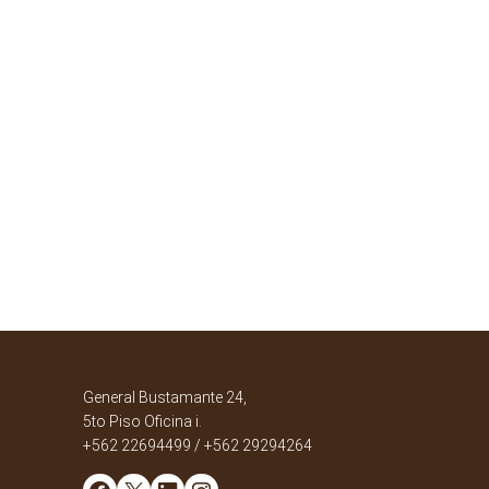
General Bustamante 24,
5to Piso Oficina i.
+562 22694499 / +562 29294264