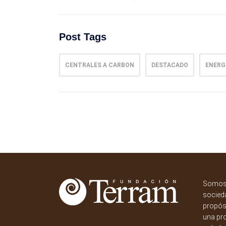
Post Tags
CENTRALES A CARBON
DESTACADO
ENERG
Somos 
socieda
propósi
una pr