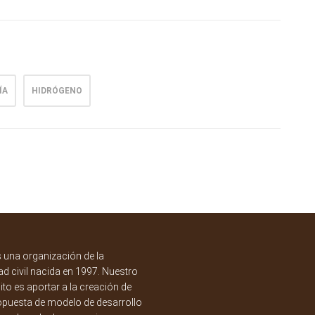
ÍA
HIDRÓGENO
una organización de la
d civil nacida en 1997. Nuestro
to es aportar a la creación de
opuesta de modelo de desarrollo