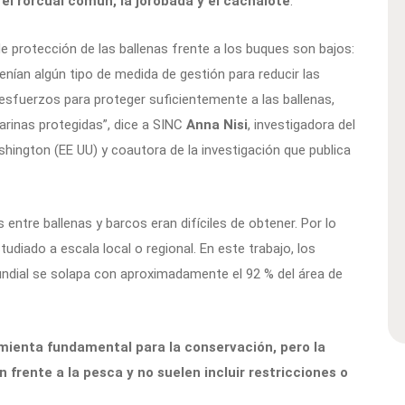
, el rorcual común, la jorobada y el cachalote
.
de protección de las ballenas frente a los buques son bajos:
nían algún tipo de medida de gestión para reducir las
 esfuerzos para proteger suficientemente a las ballenas,
rinas protegidas”, dice a SINC
Anna Nisi
, investigadora del
hington (EE UU) y coautora de la investigación que publica
entre ballenas y barcos eran difíciles de obtener. Por lo
udiado a escala local o regional. En este trabajo, los
undial se solapa con aproximadamente el 92 % del área de
mienta fundamental para la conservación, pero la
 frente a la pesca y no suelen incluir restricciones o