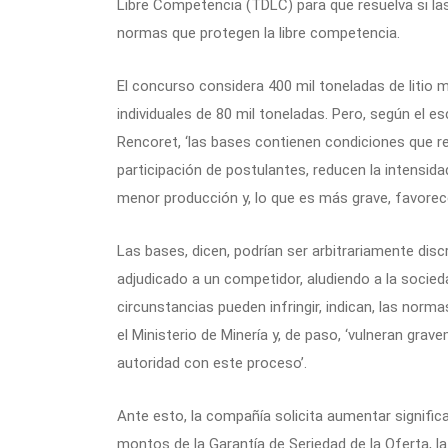
Libre Competencia (TDLC) para que resuelva si las
normas que protegen la libre competencia.
El concurso considera 400 mil toneladas de litio m
individuales de 80 mil toneladas. Pero, según el e
Rencoret, ‘las bases contienen condiciones que re
participación de postulantes, reducen la intensida
menor producción y, lo que es más grave, favorece
Las bases, dicen, podrían ser arbitrariamente dis
adjudicado a un competidor, aludiendo a la socieda
circunstancias pueden infringir, indican, las nor
el Ministerio de Minería y, de paso, ‘vulneran grav
autoridad con este proceso’.
Ante esto, la compañía solicita aumentar significa
montos de la Garantía de Seriedad de la Oferta, la