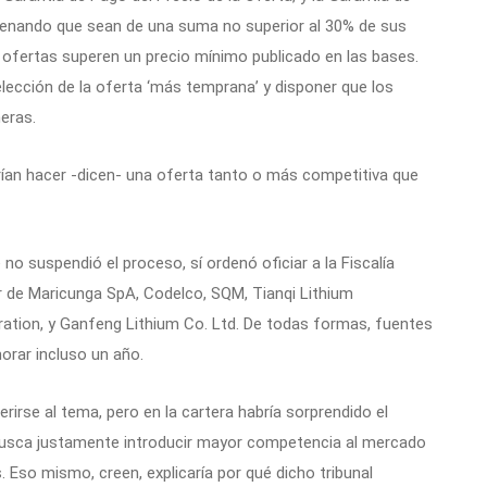
rdenando que sean de una suma no superior al 30% de sus
as ofertas superen un precio mínimo publicado en las bases.
lección de la oferta ‘más temprana’ y disponer que los
eras.
rían hacer -dicen- una oferta tanto o más competitiva que
no suspendió el proceso, sí ordenó oficiar a la Fiscalía
ar de Maricunga SpA, Codelco, SQM, Tianqi Lithium
ration, y Ganfeng Lithium Co. Ltd. De todas formas, fuentes
rar incluso un año.
erirse al tema, pero en la cartera habría sorprendido el
 busca justamente introducir mayor competencia al mercado
. Eso mismo, creen, explicaría por qué dicho tribunal