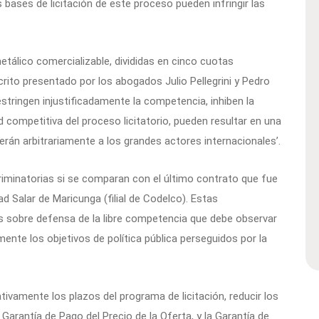
 bases de licitación de este proceso pueden infringir las
etálico comercializable, divididas en cinco cuotas
scrito presentado por los abogados Julio Pellegrini y Pedro
stringen injustificadamente la competencia, inhiben la
d competitiva del proceso licitatorio, pueden resultar en una
rán arbitrariamente a los grandes actores internacionales’.
criminatorias si se comparan con el último contrato que fue
d Salar de Maricunga (filial de Codelco). Estas
mas sobre defensa de la libre competencia que debe observar
emente los objetivos de política pública perseguidos por la
tivamente los plazos del programa de licitación, reducir los
 Garantía de Pago del Precio de la Oferta, y la Garantía de