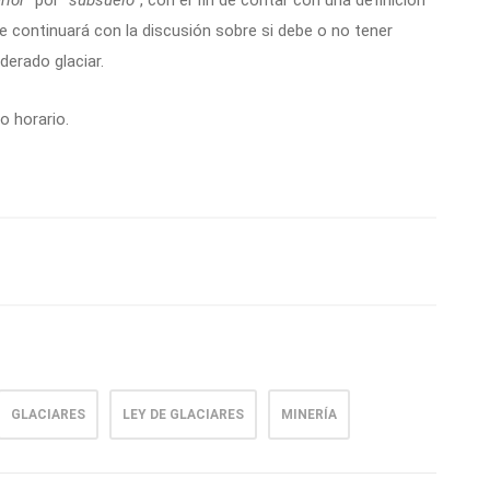
rior
” por “
subsuelo
”, con el fin de contar con una definición
 continuará con la discusión sobre si debe o no tener
derado glaciar.
o horario.
GLACIARES
LEY DE GLACIARES
MINERÍA