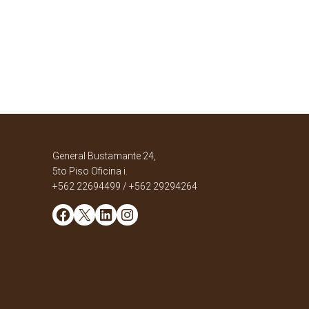
General Bustamante 24,
5to Piso Oficina i.
+562 22694499 / +562 29294264