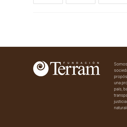
Somos 
socieda
propósi
una pr
país, b
transpa
justici
natural