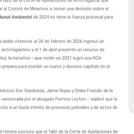
portazo de la Corte de Apelaciones de Antofagasta, que
ar al Comité de Ministros a tomar una decisión sobre el
ibunal Ambiental
de 2024 no tiene la fuerza procesal para
a doble ofensiva: el 26 de febrero de 2026 ingresó un
l antofagastino y el 1 de abril presentó un recurso de
 Así, la iniciativa —que recién en 2021 logró una RCA
prepara para escribir un nuevo y decisivo capítulo en el
inistros Eric Sepúlveda, Jaime Rojas y Dinko Franulic de la
asesorada por el abogado Patricio Leyton – explicó que la
coto a un bucle infinito de procesos judiciales y de actos de
ad minera sostuvo que el fallo de la Corte de Apelaciones de