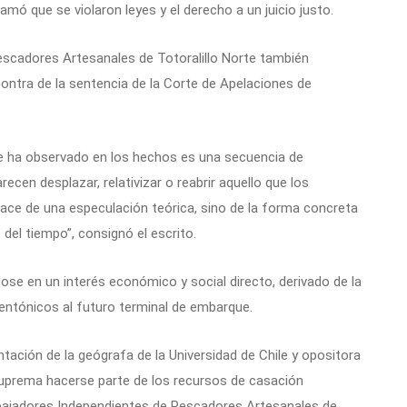
amó que se violaron leyes y el derecho a un juicio justo.
escadores Artesanales de Totoralillo Norte también
ontra de la sentencia de la Corte de Apelaciones de
se ha observado en los hechos es una secuencia de
ecen desplazar, relativizar o reabrir aquello que los
nace de una especulación teórica, sino de la forma concreta
 del tiempo”, consignó el escrito.
se en un interés económico y social directo, derivado de la
entónicos al futuro terminal de embarque.
tación de la geógrafa de la Universidad de Chile y opositora
 Suprema hacerse parte de los recursos de casación
abajadores Independientes de Pescadores Artesanales de