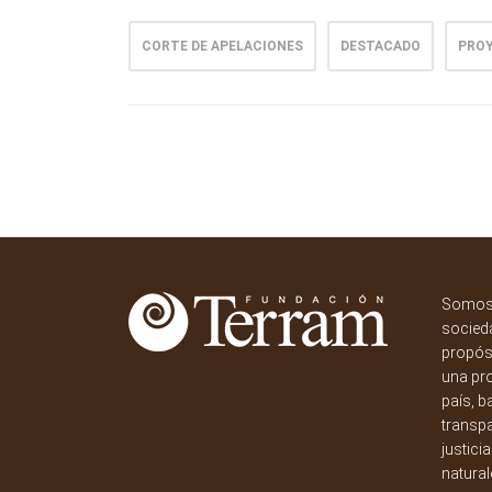
CORTE DE APELACIONES
DESTACADO
PRO
Somos 
socieda
propósi
una pr
país, b
transpa
justici
natural