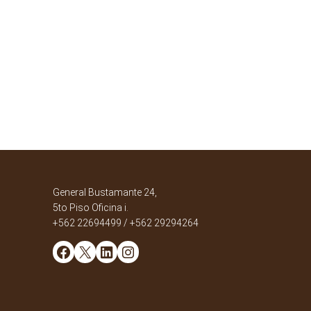
General Bustamante 24,
5to Piso Oficina i.
+562 22694499 / +562 29294264