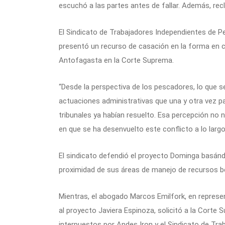
escuchó a las partes antes de fallar. Además, recl
El Sindicato de Trabajadores Independientes de P
presentó un recurso de casación en la forma en c
Antofagasta en la Corte Suprema.
“Desde la perspectiva de los pescadores, lo que 
actuaciones administrativas que una y otra vez par
tribunales ya habían resuelto. Esa percepción no 
en que se ha desenvuelto este conflicto a lo largo
El sindicato defendió el proyecto Dominga basándo
proximidad de sus áreas de manejo de recursos b
Mientras, el abogado Marcos Emilfork, en represen
al proyecto Javiera Espinoza, solicitó a la Corte
interpuestos por Andes Iron y el Sindicato de Tr