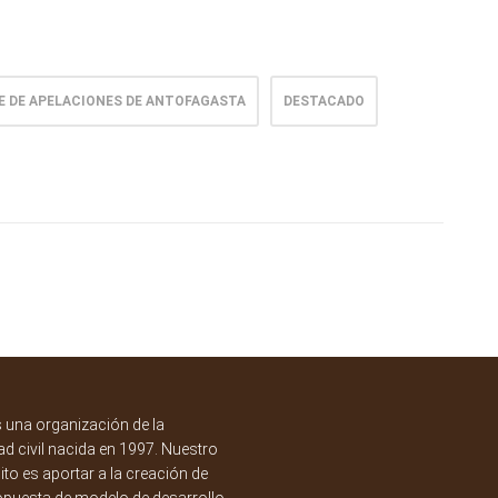
 DE APELACIONES DE ANTOFAGASTA
DESTACADO
una organización de la
d civil nacida en 1997. Nuestro
to es aportar a la creación de