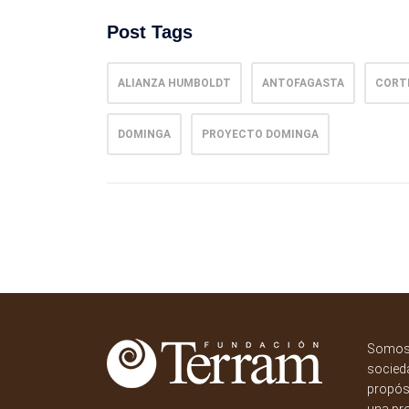
Post Tags
ALIANZA HUMBOLDT
ANTOFAGASTA
CORTE
DOMINGA
PROYECTO DOMINGA
Somos 
socieda
propósi