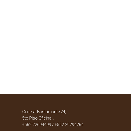
General Bustamante 24,
5to Piso Oficina i.
+562 22694499 / +562 29294264