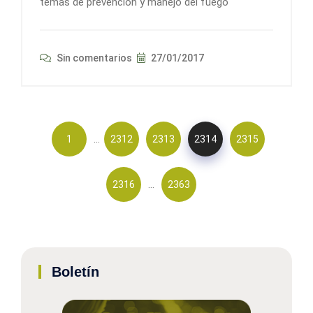
temas de prevención y manejo del fuego
Sin comentarios
27/01/2017
…
1
2312
2313
2314
2315
…
2316
2363
Boletín