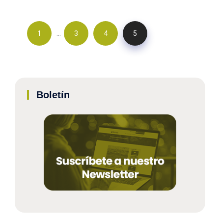
…
1
3
4
5
Boletín