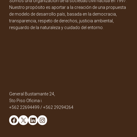
Somos una organización de la sociedad civil nacida en 1997.
Nuestro propósito es aportar a la creación de una propuesta
de modelo de desarrollo país, basada en la democracia,
transparencia, respeto de derechos, justicia ambiental,
resguardo de la naturaleza y cuidado del entorno.
General Bustamante 24,
5to Piso Oficina i.
+562 22694499 / +562 29294264