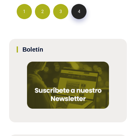
1
2
3
4
Boletín