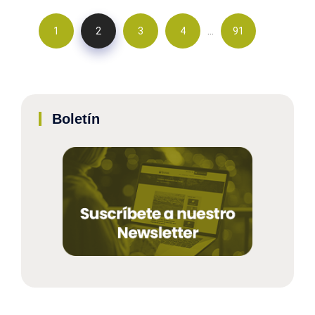
…
1
2
3
4
91
Boletín