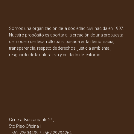
Somos una organización de la sociedad civil nacida en 1997.
Nuestro propósito es aportar a la creación de una propuesta
de modelo de desarrollo país, basada en la democracia,
transparencia, respeto de derechos, justicia ambiental,
resguardo de la naturaleza y cuidado del entorno.
General Bustamante 24,
5to Piso Oficina i.
+562 22694499 / +562 29294264