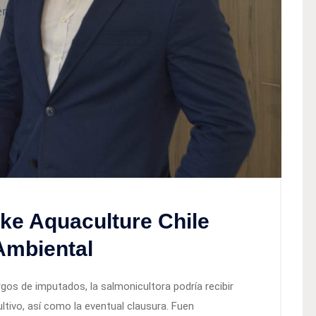
ke Aquaculture Chile
Ambiental
gos de imputados, la salmonicultora podría recibir
tivo, así como la eventual clausura. Fuen