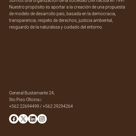
Somos una organización de la sociedad civil nacida en 1997.
Nuestro propósito es aportar a la creación de una propuesta
de modelo de desarrollo país, basada en la democracia,
transparencia, respeto de derechos, justicia ambiental,
resguardo de la naturaleza y cuidado del entorno.
General Bustamante 24,
5to Piso Oficina i.
+562 22694499 / +562 29294264