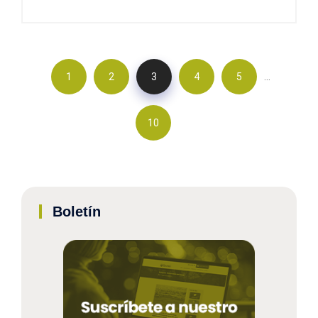
…
1
2
3
4
5
10
Boletín