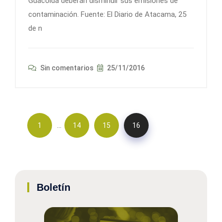
Guacolda deberán disminuir sus emisiones de
contaminación. Fuente: El Diario de Atacama, 25
de n
Sin comentarios
25/11/2016
…
1
14
15
16
Boletín