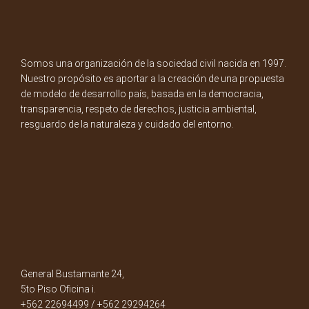
Somos una organización de la sociedad civil nacida en 1997.
Nuestro propósito es aportar a la creación de una propuesta
de modelo de desarrollo país, basada en la democracia,
transparencia, respeto de derechos, justicia ambiental,
resguardo de la naturaleza y cuidado del entorno.
General Bustamante 24,
5to Piso Oficina i.
+562 22694499 / +562 29294264