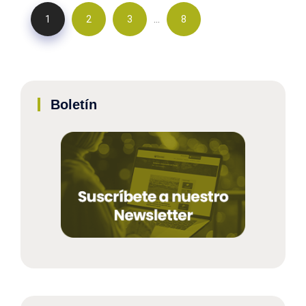
…
1
2
3
8
Boletín