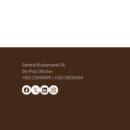
General Bustamante 24,
5to Piso Oficina i.
+562 22694499 / +562 29294264