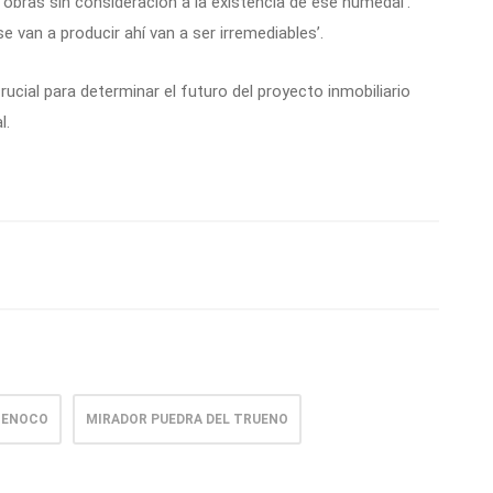
 obras sin consideración a la existencia de ese humedal’.
e van a producir ahí van a ser irremediables’.
ucial para determinar el futuro del proyecto inmobiliario
l.
MENOCO
MIRADOR PUEDRA DEL TRUENO