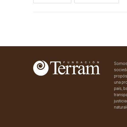
Somos 
socieda
propósi
una pr
país, b
transpa
justici
natural