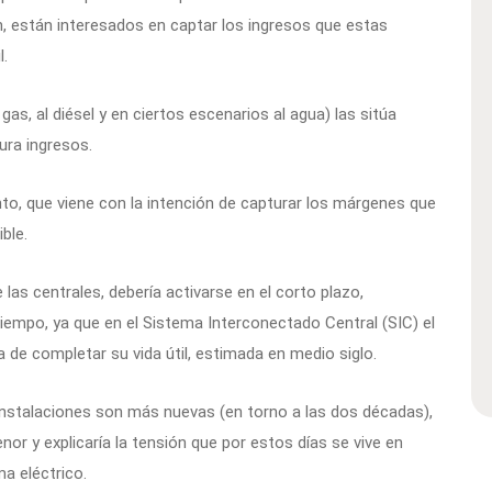
ón, están interesados en captar los ingresos que estas
l.
as, al diésel y en ciertos escenarios al agua) las sitúa
ura ingresos.
into, que viene con la intención de capturar los márgenes que
ble.
e las centrales, debería activarse en el corto plazo,
iempo, ya que en el Sistema Interconectado Central (SIC) el
 de completar su vida útil, estimada en medio siglo.
 instalaciones son más nuevas (en torno a las dos décadas),
or y explicaría la tensión que por estos días se vive en
ma eléctrico.