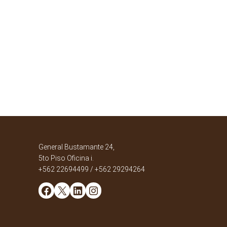
General Bustamante 24,
5to Piso Oficina i.
+562 22694499 / +562 29294264