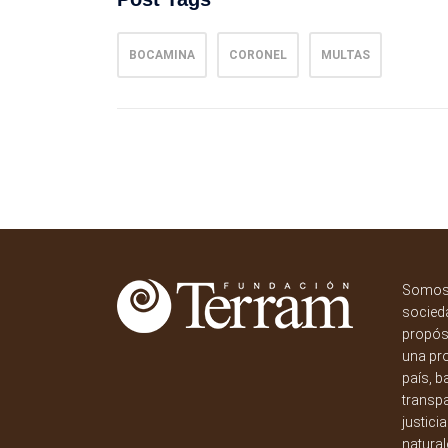
BOCAMINA
CORONEL
MULTAS
Somos 
socieda
propósi
una pr
país, b
transpa
justici
natural