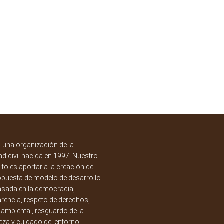
una organización de la
d civil nacida en 1997. Nuestro
to es aportar a la creación de
opuesta de modelo de desarrollo
asada en la democracia,
rencia, respeto de derechos,
a ambiental, resguardo de la
eza y cuidado del entorno.