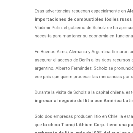
Esas advertencias resuenan especialmente en
Al
importaciones de combustibles fósiles rusos 
Vladimir Putin, el gobierno de Scholz se ha apresu
necesita para mantener su economía en funciona
En Buenos Aires, Alemania y Argentina firmaron
asegurar el acceso de Berlín a los ricos recursos d
argentino, Alberto Fernández, Scholz se pronunció 
ese país que quiere procesar las mercancías por 
Durante la visita de Scholz a la capital chilena, es
ingresar al negocio del litio con América Lat
Solo dos empresas producen litio en Chile: la est
que
la china Tianqi Lithium Corp. tiene una 
carbonato de litio, más del 90% del cual va a 