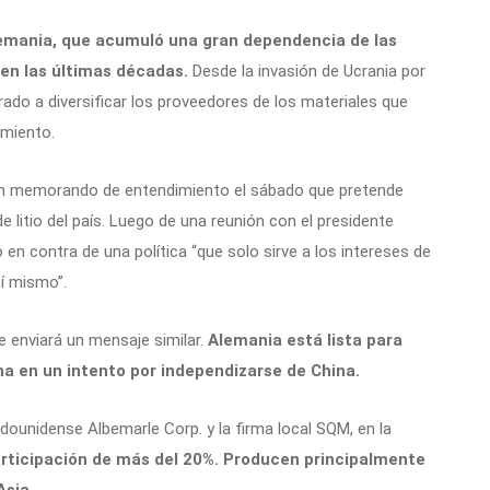
emania, que acumuló una gran dependencia de las
en las últimas décadas.
Desde la invasión de Ucrania por
rado a diversificar los proveedores de los materiales que
miento.
 un memorando de entendimiento el sábado que pretende
e litio del país. Luego de una reunión con el presidente
en contra de una política “que solo sirve a los intereses de
sí mismo”.
te enviará un mensaje similar.
Alemania está lista para
ina en un intento por independizarse de China.
adounidense Albemarle Corp. y la firma local SQM, en la
participación de más del 20%. Producen principalmente
Asia.