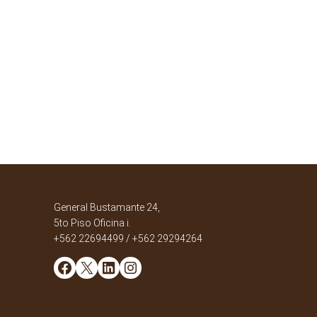
General Bustamante 24,
5to Piso Oficina i.
+562 22694499 / +562 29294264