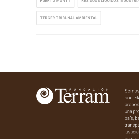
PUERTO MONTT
RESIDUOS LÍQUIDOS INDUSTRI
TERCER TRIBUNAL AMBIENTAL
Somos 
socieda
propósi
una pr
país, b
transpa
justici
natural