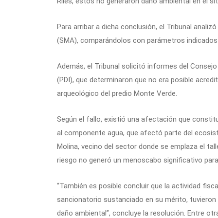
Riles, estos no generaron daño ambiental en el sit
Para arribar a dicha conclusión, el Tribunal anal
(SMA), comparándolos con parámetros indicados e
Además, el Tribunal solicitó informes del Consej
(PDI), que determinaron que no era posible acredit
arqueológico del predio Monte Verde.
Según el fallo, existió una afectación que consti
al componente agua, que afectó parte del ecosis
Molina, vecino del sector donde se emplaza el talle
riesgo no generó un menoscabo significativo para 
“También es posible concluir que la actividad fisc
sancionatorio sustanciado en su mérito, tuvieron l
daño ambiental”, concluye la resolución. Entre otr