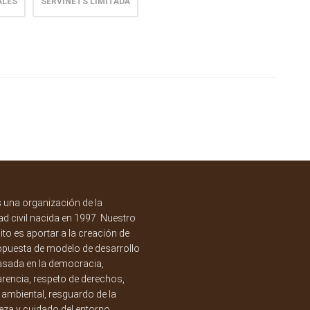
ALES
SERVINETS LIMITADA
una organización de la
d civil nacida en 1997. Nuestro
to es aportar a la creación de
opuesta de modelo de desarrollo
asada en la democracia,
rencia, respeto de derechos,
a ambiental, resguardo de la
eza y cuidado del entorno.