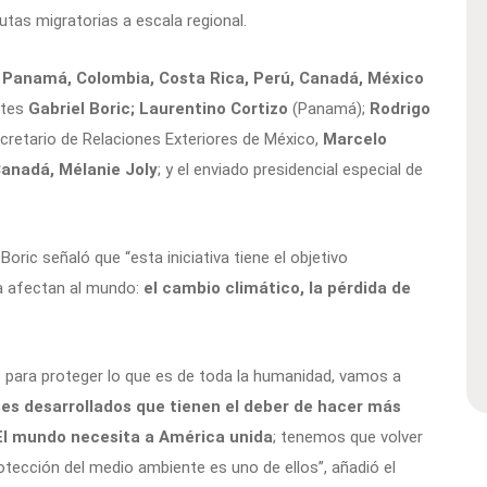
utas migratorias a escala regional.
r
Panamá, Colombia, Costa Rica, Perú, Canadá, México
ntes
Gabriel Boric;
Laurentino Cortizo
(Panamá);
Rodrigo
ecretario de Relaciones Exteriores de México,
Marcelo
Canadá, Mélanie Joly
; y el e
nviado presidencial especial de
Boric señaló que “esta iniciativa tiene el objetivo
a afectan al mundo:
el cambio climático, la pérdida de
s para proteger lo que es de toda la humanidad, vamos a
íses desarrollados que tienen el deber de hacer más
E
l mundo necesita a América unida
; tenemos que volver
tección del medio ambiente es uno de ellos”, añadió el