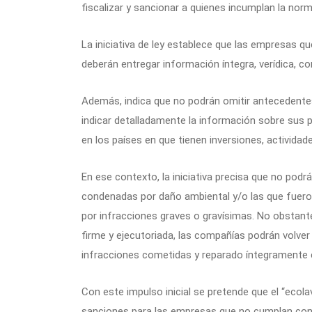
fiscalizar y sancionar a quienes incumplan la norm
La iniciativa de ley establece que las empresas qu
deberán entregar información íntegra, verídica, c
Además, indica que no podrán omitir antecedentes
indicar detalladamente la información sobre sus p
en los países en que tienen inversiones, actividad
En ese contexto, la iniciativa precisa que no pod
condenadas por daño ambiental y/o las que fuero
por infracciones graves o gravísimas. No obstan
firme y ejecutoriada, las compañías podrán volve
infracciones cometidas y reparado íntegramente 
Con este impulso inicial se pretende que el “ecola
sanciones para las empresas que no cumplan con l