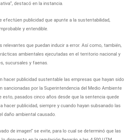
ativa”, destacó en la instancia.
e efectúen publicidad que apunte a la sustentabilidad,
omprobable y entendible.
 relevantes que puedan inducir a error. Así como, también,
rácticas ambientales ejecutadas en el territorio nacional y
es, sucursales y faenas.
rán hacer publicidad sustentable las empresas que hayan sido
n sancionadas por la Superintendencia del Medio Ambiente
te esto, pasados cinco años desde que la sentencia quede
r a hacer publicidad, siempre y cuando hayan subsanado las
el daño ambiental causado.
vado de imagen” se evite, para lo cual se determinó que las
o dispuesto en la regulación llegarán a las 4.500 UTM.