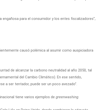
a engañosa para el consumidor y los entes fiscalizadores”,
ecientemente causó polémica al asumir como auspiciadora
tad de alcanzar la carbono neutralidad al año 2050, tal
ernamental del Cambio Climático). En ese sentido,
pese a ser tentador, puede ser un poco avezado”.
tinacional tiene varios ejemplos de
greenwashing
.
ola Life en Reino Unido, donde cambiaron la etiqueta