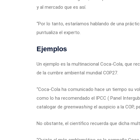
y al mercado que es así.
“Por lo tanto, estaríamos hablando de una práctic
puntualiza el experto.
Ejemplos
Un ejemplo es la multinacional Coca-Cola, que r
de la cumbre ambiental mundial COP27.
“Coca-Cola ha comunicado hace un tiempo su volun
como lo ha recomendado el IPCC ( Panel Intergub
catalogar de
greenwashing
el auspicio a la COP, 
No obstante, el científico recuerda que dicha mul
“Quizás el más emblemático es la campaña Coca C