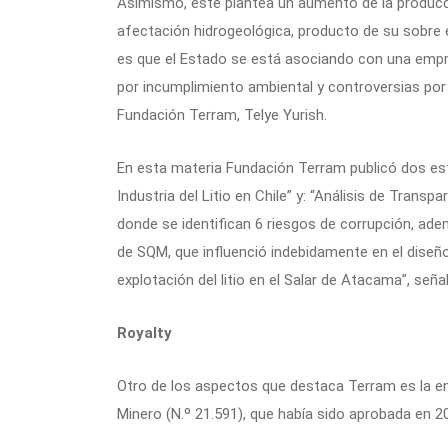
Asimismo, este plantea un aumento de la producc
afectación hidrogeológica, producto de su sobre 
es que el Estado se está asociando con una emp
por incumplimiento ambiental y controversias por 
Fundación Terram, Telye Yurish.
En esta materia Fundación Terram publicó dos estu
Industria del Litio en Chile” y: “Análisis de Transpa
donde se identifican 6 riesgos de corrupción, ade
de SQM, que influenció indebidamente en el diseño
explotación del litio en el Salar de Atacama”, seña
Royalty
Otro de los aspectos que destaca Terram es la ent
Minero (N.º 21.591), que había sido aprobada en 20