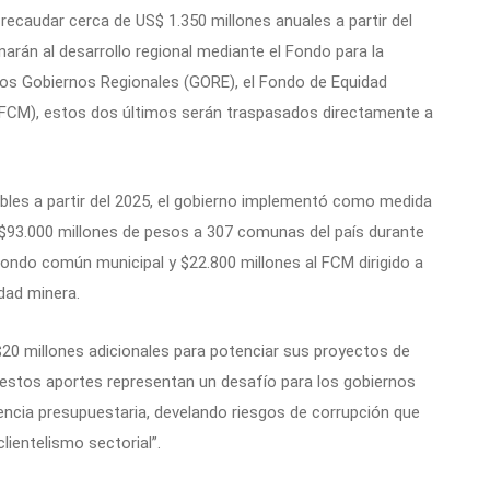
ecaudar cerca de US$ 1.350 millones anuales a partir del
narán al desarrollo regional mediante el Fondo para la
 los Gobiernos Regionales (GORE), el Fondo de Equidad
 (FCM), estos dos últimos serán traspasados directamente a
ibles a partir del 2025, el gobierno implementó como medida
n $93.000 millones de pesos a 307 comunas del país durante
fondo común municipal y $22.800 millones al FCM dirigido a
dad minera.
20 millones adicionales para potenciar sus proyectos de
“estos aportes representan un desafío para los gobiernos
iencia presupuestaria, develando riesgos de corrupción que
ientelismo sectorial”.