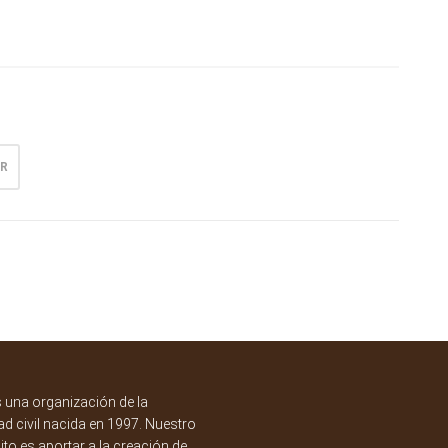
R
una organización de la
d civil nacida en 1997. Nuestro
to es aportar a la creación de