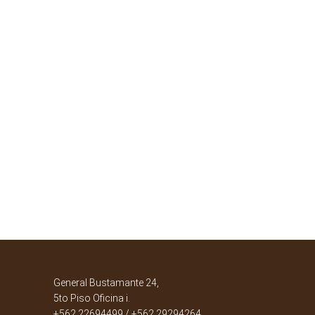
General Bustamante 24,
5to Piso Oficina i.
+562 22694499 / +562 29294264