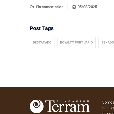
Sin comentarios
05/08/2025
Post Tags
DESTACADO
ROYALTY PORTUARIO
SENADO
Somos 
socieda
propósi