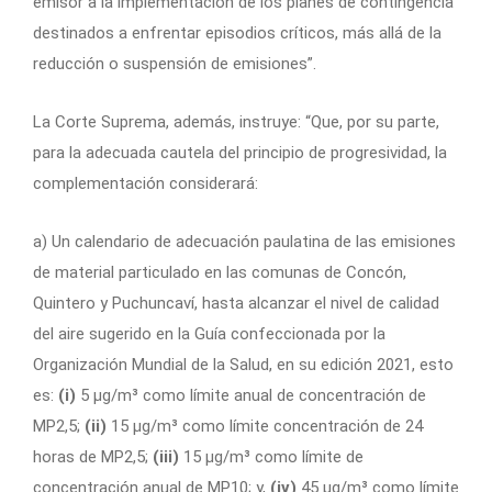
emisor a la implementación de los planes de contingencia
destinados a enfrentar episodios críticos, más allá de la
reducción o suspensión de emisiones”.
La Corte Suprema, además, instruye: “Que, por su parte,
para la adecuada cautela del principio de progresividad, la
complementación considerará:
a) Un calendario de adecuación paulatina de las emisiones
de material particulado en las comunas de Concón,
Quintero y Puchuncaví, hasta alcanzar el nivel de calidad
del aire sugerido en la Guía confeccionada por la
Organización Mundial de la Salud, en su edición 2021, esto
es:
(i)
5 µg/m³ como límite anual de concentración de
MP2,5;
(ii)
15 µg/m³ como límite concentración de 24
horas de MP2,5;
(iii)
15 µg/m³ como límite de
concentración anual de MP10; y,
(iv)
45 µg/m³ como límite