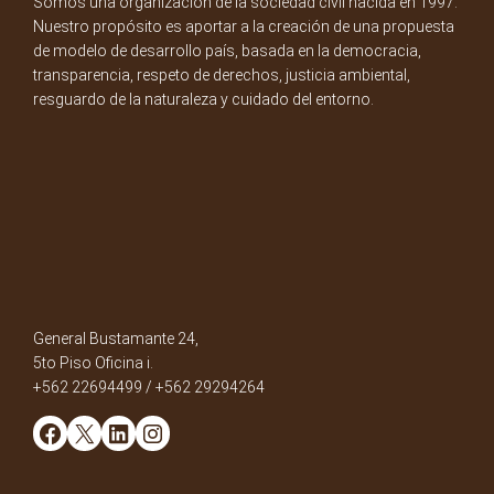
Somos una organización de la sociedad civil nacida en 1997.
Nuestro propósito es aportar a la creación de una propuesta
de modelo de desarrollo país, basada en la democracia,
transparencia, respeto de derechos, justicia ambiental,
resguardo de la naturaleza y cuidado del entorno.
General Bustamante 24,
5to Piso Oficina i.
+562 22694499 / +562 29294264