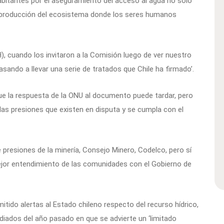
abitantes por el aseguramiento del acceso al agua no solo
 reproducción del ecosistema donde los seres humanos
, cuando los invitaron a la Comisión luego de ver nuestro
ando a llevar una serie de tratados que Chile ha firmado’.
ue la respuesta de la ONU al documento puede tardar, pero
 las presiones que existen en disputa y se cumpla con el
 presiones de la minería, Consejo Minero, Codelco, pero sí
jor entendimiento de las comunidades con el Gobierno de
tido alertas al Estado chileno respecto del recurso hídrico,
iados del año pasado en que se advierte un ‘limitado