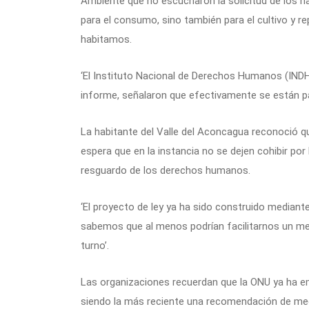
Ambiente que no escucharon la solicitud de los h
para el consumo, sino también para el cultivo y
habitamos.
‘El Instituto Nacional de Derechos Humanos (INDH)
informe, señalaron que efectivamente se están pas
La habitante del Valle del Aconcagua reconoció q
espera que en la instancia no se dejen cohibir por
resguardo de los derechos humanos.
‘El proyecto de ley ya ha sido construido mediante
sabemos que al menos podrían facilitarnos un me
turno’.
Las organizaciones recuerdan que la ONU ya ha emi
siendo la más reciente una recomendación de med