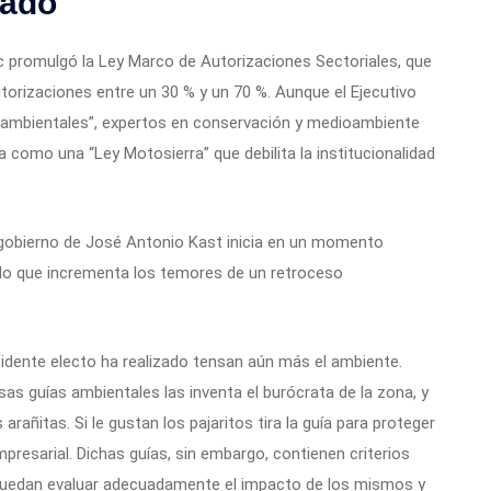
tado
ic promulgó la Ley Marco de Autorizaciones Sectoriales, que
utorizaciones entre un 30 % y un 70 %. Aunque el Ejecutivo
s ambientales”, expertos en conservación y medioambiente
como una “Ley Motosierra” que debilita la institucionalidad
 gobierno de José Antonio Kast inicia en un momento
, lo que incrementa los temores de un retroceso
sidente electo ha realizado tensan aún más el ambiente.
sas guías ambientales las inventa el burócrata de la zona, y
 arañitas. Si le gustan los pajaritos tira la guía para proteger
mpresarial. Dichas guías, sin embargo, contienen criterios
s puedan evaluar adecuadamente el impacto de los mismos y