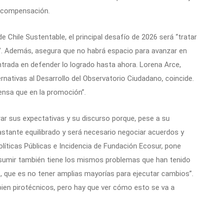
y compensación.
e Chile Sustentable, el principal desafío de 2026 será “tratar
al”. Además, asegura que no habrá espacio para avanzar en
trada en defender lo logrado hasta ahora. Lorena Arce,
rnativas al Desarrollo del Observatorio Ciudadano, coincide.
fensa que en la promoción”.
ar sus expectativas y su discurso porque, pese a su
astante equilibrado y será necesario negociar acuerdos y
olíticas Públicas e Incidencia de Fundación Ecosur, pone
a asumir también tiene los mismos problemas que han tenido
 que es no tener amplias mayorías para ejecutar cambios”.
bien pirotécnicos, pero hay que ver cómo esto se va a