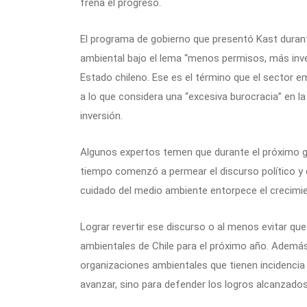
frena el progreso.
El programa de gobierno que presentó Kast durant
ambiental bajo el lema “menos permisos, más inver
Estado chileno. Ese es el término que el sector e
a lo que considera una “excesiva burocracia” en l
inversión.
Algunos expertos temen que durante el próximo g
tiempo comenzó a permear el discurso político y q
cuidado del medio ambiente entorpece el crecim
Lograr revertir ese discurso o al menos evitar que
ambientales de Chile para el próximo año. Además
organizaciones ambientales que tienen incidencia 
avanzar, sino para defender los logros alcanzados