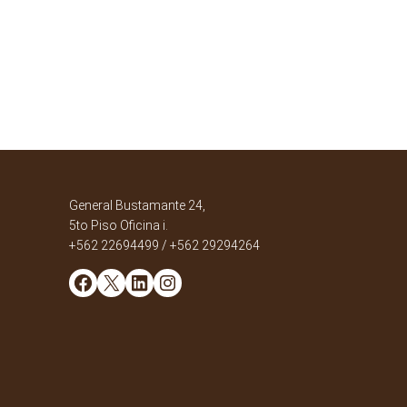
General Bustamante 24,
5to Piso Oficina i.
+562 22694499 / +562 29294264