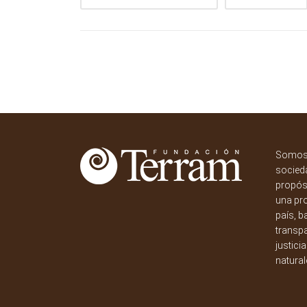
Somos 
socieda
propósi
una pr
país, b
transpa
justici
natural