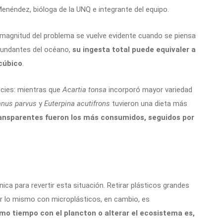
 Menéndez, bióloga de la UNQ e integrante del equipo.
a magnitud del problema se vuelve evidente cuando se piensa
bundantes del océano,
su ingesta total puede equivaler a
cúbico
.
ecies: mientras que
Acartia tonsa
incorporó mayor variedad
anus parvus
y
Euterpina acutifrons
tuvieron una dieta más
ansparentes fueron los más consumidos, seguidos por
ica para revertir esta situación. Retirar plásticos grandes
r lo mismo con microplásticos, en cambio, es
mismo tiempo con el plancton o alterar el ecosistema es,